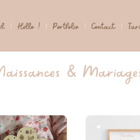
il
Hello !
Portfolio
Contact
Tar
Naissances & Mariage