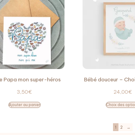
e Papa mon super-héros
Bébé douceur – Choi
3,50
€
24,00
€
Ajouter au panier
Choix des opti
1
2
→