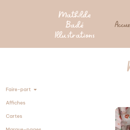
Mathilde
Badé
Accue
Illustrations
Faire-part
Affiches
Cartes
Marque-pages