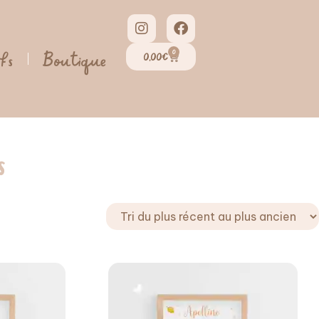
0
ifs
Boutique
0,00
€
s