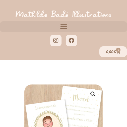
Mathilde Badé Illustrations
0
0,00
€