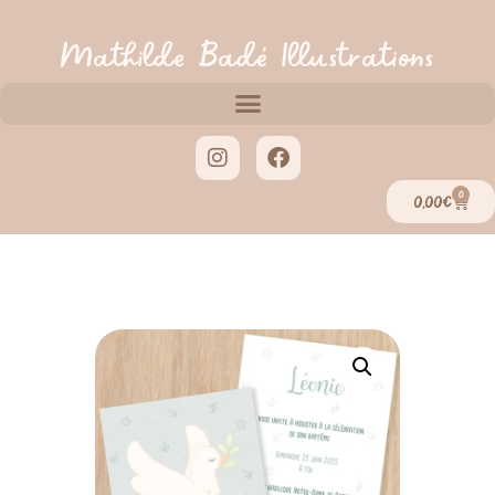
Mathilde Badé Illustrations
0
0,00
€