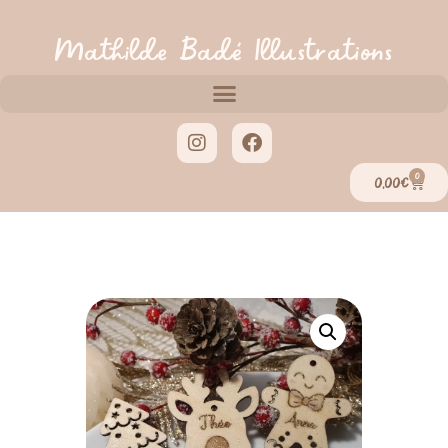
Mathilde Badé Illustrations
0
0,00
€