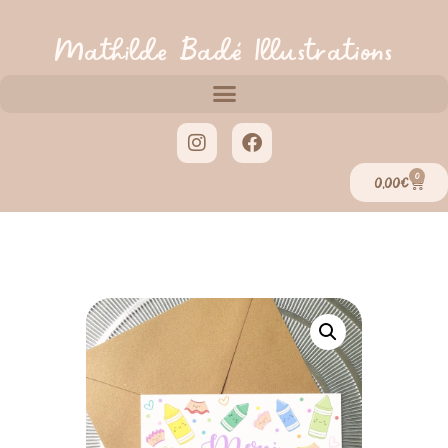
Mathilde Badé Illustrations
0
0,00
€