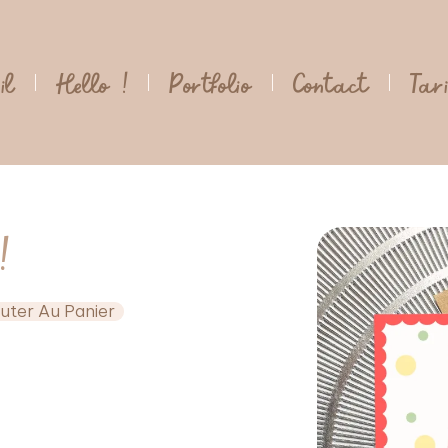
il
Hello !
Portfolio
Contact
Tar
!
uter Au Panier