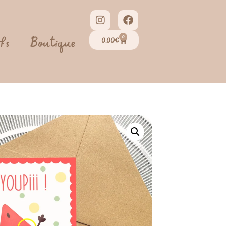
0
ifs
Boutique
0,00
€