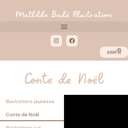
Mathilde Badé Illustrations
0
0,00
€
Conte de Noël
Illustrations jeunesse
Conte de Noël
Illustrations sur