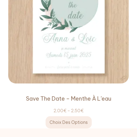
Save The Date – Menthe À L’eau
2,00
€
–
2,50
€
Choix Des Options