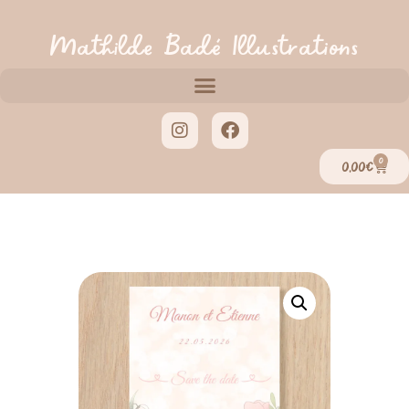
Mathilde Badé Illustrations
0
0,00
€