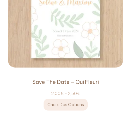
Save The Date – Oui Fleuri
2,00
€
–
2,50
€
Choix Des Options