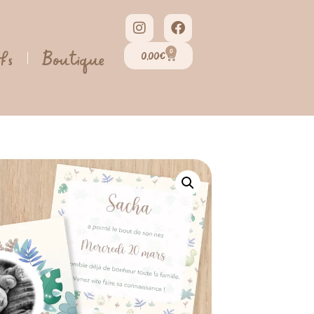
0
ifs
Boutique
0,00
€