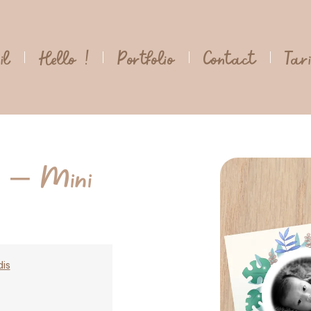
il
Hello !
Portfolio
Contact
Tar
e – Mini
dis