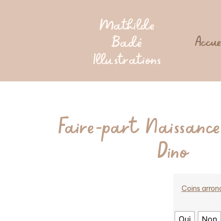
Mathilde
Badé
Accue
Illustrations
Faire-part Naissanc
Dino
Coins arron
Oui
Non